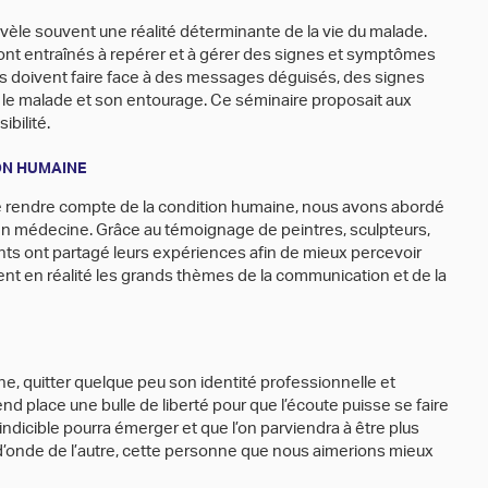
révèle souvent une réalité déterminante de la vie du malade.
ont entraînés à repérer et à gérer des signes et symptômes
ls doivent faire face à des messages déguisés, des signes
r le malade et son entourage. Ce séminaire proposait aux
ibilité.
ON HUMAINE
t de rendre compte de la condition humaine, nous avons abordé
en médecine. Grâce au témoignage de peintres, sculpteurs,
nts ont partagé leurs expériences afin de mieux percevoir
nt en réalité les grands thèmes de la communication et de la
utine, quitter quelque peu son identité professionnelle et
nd place une bulle de liberté pour que l’écoute puisse se faire
indicible pourra émerger et que l’on parviendra à être plus
 d’onde de l’autre, cette personne que nous aimerions mieux