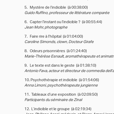
5. Mystère de l’indicible (à 00:38:00)
Guido Ruffino, professeur de littérature comparée
6. Capter l’instant ou l’indicible ? (à 00:55:44)
Jean Mohr, photographe
7. Faire rire à l’hôpital (à 01:04:00)
Caroline Simonds, clown, Docteur Girafe
8. Odeurs prisonnières (à 01:24:40)
Marie-Thérèse Esnault, aromathérapeute et animatri
9. Le texte est dans le geste (à 01:38:10)
Antonio Fava, acteur et directeur de commedia dell’a
10. Psychothérapie et indicible (à 01:54:06)
Anna Limoni, psychothérapeute jungienne
11. Tableaux d’une exposition (à 02:09:50)
Participants du séminaire de Zinal
12. L’indicible et le groupe (à 02:19:34)