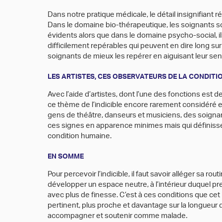
Dans notre pratique médicale, le détail insignifiant 
Dans le domaine bio-thérapeutique, les soignants s
évidents alors que dans le domaine psycho-social, i
difficilement repérables qui peuvent en dire long su
soignants de mieux les repérer en aiguisant leur sens
LES ARTISTES, CES OBSERVATEURS DE LA CONDITI
Avec l’aide d’artistes, dont l’une des fonctions es
ce thème de l’indicible encore rarement considéré 
gens de théâtre, danseurs et musiciens, des soigna
ces signes en apparence minimes mais qui définisse
condition humaine.
EN SOMME
Pour percevoir l’indicible, il faut savoir alléger sa ro
développer un espace neutre, à l’intérieur duquel pre
avec plus de finesse. C’est à ces conditions que cet 
pertinent, plus proche et davantage sur la longueur
accompagner et soutenir comme malade.