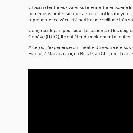
Chacun d’entre eux va ensuite le mettre en scène l
comédiens professionnels, en utilisant les moyens d
représenter ce vécu et à sortir d’une solitude très 
Conçu au départ pour aider les patients et les soigna
Genève (H.U.G.), il s’est étendu rapidement à toutes 
A ce jour, l’expérience du Théâtre du Vécu a été suivi
France, à Madagascar, en Bolivie, au Chili, en Lituan